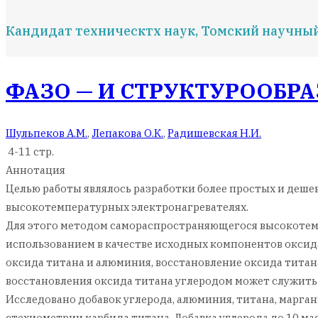
Кандидат техническтх наук, Томский научны
ФАЗО — И СТРУКТУРООБРАЗ
Шульпеков А.М.
,
Лепакова О.К.
,
Радишевская Н.И.
4-11 стр.
Аннотация
Целью работы являлось разработки более простых и деше
высокотемпературных электронагревателях.
Для этого методом самораспространяющегося высокотем
использованием в качестве исходных компонентов оксида
оксида титана и алюминия, восстановление оксида тита
восстановления оксида титана углеродом может служить
Исследовано добавок углерода, алюминия, титана, марган
стехиометрии карбида титана. Добавка углерода до 10 ма