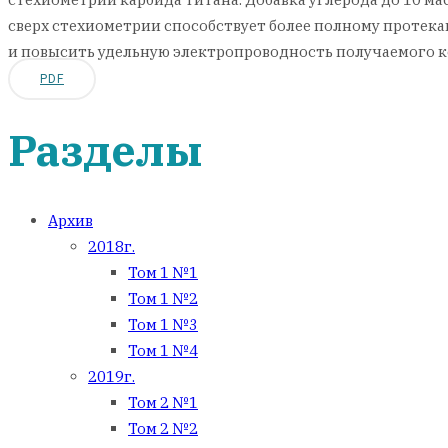
сверх стехиометрии способствует более полному протекан
и повысить удельную электропроводность получаемого к
PDF
Разделы
Архив
2018г.
Том 1 №1
Том 1 №2
Том 1 №3
Том 1 №4
2019г.
Том 2 №1
Том 2 №2