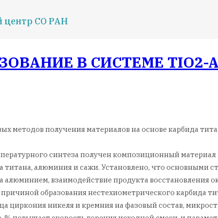
й центр СО РАН
ОВАНИЕ В СИСТЕМЕ TIO2-A
вых методов получения материалов на основе карбида тита
пературного синтеза получен композиционный материал н
 титана, алюминия и сажи. Установлено, что основными с
на алюминием, взаимодействие продукта восстановления о
 причиной образования нестехиометрического карбида ти
ца циркония никеля и кремния на фазовый состав, микрост
с. % повышает скорость горения исходной смеси, и парамет