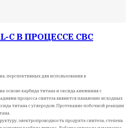
L-C В ПРОЦЕССЕ СВС
на, перспективных для использования в
а основе карбида титана и оксида алюминия с
тадиями процесса синтеза являются плавление исходных
ксида титана с углеродом. Протекание побочной реакции
тана.
руктуру, электропроводность продукта синтеза, степень
р решетки карбида титана. Добавка углерода и марганца