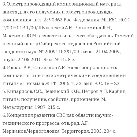
3. Электропроводящий композиционный материал,
шихта для его получения и электропроводящяя
композиция: пат. 2390863 Рос. Федерация: МПК51 H01C
7/00 H01B 1/00/ Шульпеков А.М., Чухломина Л.Н.,
Максимов Ю.М.; заявитель и патентообладатель Томский
научный центр Сибирского отделения Российской
академии наук. № 2009115231/09; заявл. 21.04.2009;
опубл. 27.05.2010, Бюл. № 15. 8 с.
4. Ишков А.В., Сагалаков А.М. Электропроводность
композитов с нестехиометрическими соединениями
титана // Письма в ЖТФ, 2006. Т. 32, вып. 9. С. 18 – 22.
5. Кипарисов. С.С., Левинский Ю.В., Петров А.П. Карбид
титана: получение, свойства, применение. М.:
Металлургия, 1987. 215 с.
6. Концепция развития СВС как области научно-
технического прогресса. отв. ред. А.Г.
Мержанов.Черноголовка, Территория, 2003. 204 с.