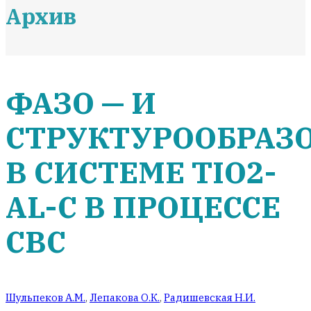
Архив
ФАЗО — И
СТРУКТУРООБРАЗ
В СИСТЕМЕ TIO2-
AL-C В ПРОЦЕССЕ
СВС
Шульпеков А.М.
,
Лепакова О.К.
,
Радишевская Н.И.