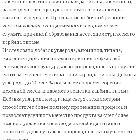
алюминия, восстановление оксида титана алюминием,
взаимодействие продукта восстановления оксида
титана с углеродом. Протекание побочной реакции
восстановления оксида титана углеродом может
служить причиной образования нестехиометрического
карбида титана.
Исследовано добавок углерода, алюминия, титана,
марганца циркония никеля и кремния на фазовый
состав, микроструктуру, электропроводность продукта
синтеза, степень стехиометрии карбида титана. Добавка
углерода до 10 мас. % повышает скорость горения
исходной смеси, и параметр решетки карбида титана.
Добавка углерода и марганца сверх стехиометрии
способствует более полному протеканию процесса и
позволяет улучшить качество продукта за счет более
полного удаления кислорода из карбида титана и
повысить удельную электропроводность получаемого
композита.