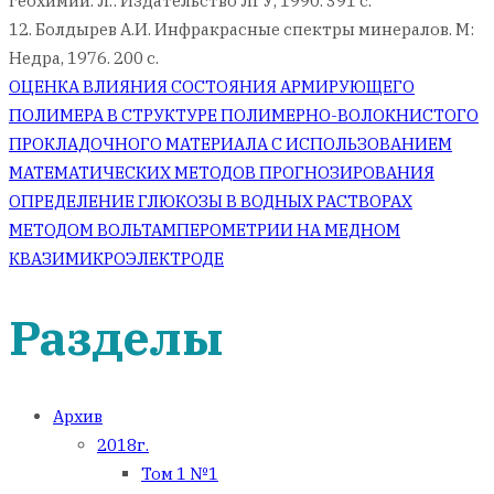
геохимии. Л.: Издательство ЛГУ, 1990. 391 с.
12. Болдырев А.И. Инфракрасные спектры минералов. М:
Недра, 1976. 200 с.
Навигация
ОЦЕНКА ВЛИЯНИЯ СОСТОЯНИЯ АРМИРУЮЩЕГО
ПОЛИМЕРА В СТРУКТУРЕ ПОЛИМЕРНО-ВОЛОКНИСТОГО
по
ПРОКЛАДОЧНОГО МАТЕРИАЛА С ИСПОЛЬЗОВАНИЕМ
МАТЕМАТИЧЕСКИХ МЕТОДОВ ПРОГНОЗИРОВАНИЯ
записям
ОПРЕДЕЛЕНИЕ ГЛЮКОЗЫ В ВОДНЫХ РАСТВОРАХ
МЕТОДОМ ВОЛЬТАМПЕРОМЕТРИИ НА МЕДНОМ
КВАЗИМИКРОЭЛЕКТРОДЕ
Разделы
Архив
2018г.
Том 1 №1