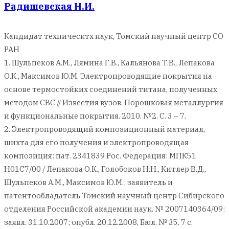
Радишевская Н.И.
Кандидат техническтх наук, Томский научный центр СО
РАН
1. Шульпеков А.М., Лямина Г.В., Кальянова Т.В., Лепакова
О.К., Максимов Ю.М. Электропроводящие покрытия на
основе термостойких соединений титана, полученных
методом СВС // Известия вузов. Порошковая металлургия
и функциональные покрытия. 2010. №2. С. 3 – 7.
2. Электропроводящий композиционный материал,
шихта для его получения и электропроводящая
композиция: пат. 2341839 Рос. Федерация: МПК51
H01C7/00 / Лепакова О.К., Голобоков Н.Н., Китлер В.Д.,
Шульпеков А.М., Максимов Ю.М.; заявитель и
патентообладатель Томский научный центр Сибирского
отделения Российской академии наук. № 2007140364/09:
заявл. 31.10.2007; опубл. 20.12.2008, Бюл. № 35. 7 с.