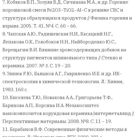
7. Кобяков В.П., Зозуля В.Д., Сичинава М.А., и др. Горение
порошковой смеси Fe2O3–TiO2–Al–C в режиме СВС и
структура образующихся продуктов // Физика горения и
взрыва. 2005. Т. 41, №4. С. 60 – 66.
8. Чапская А.Ю., Радишевская Н.И., Касацкий Н.Г.,
Лепакова О.К., Голобоков Н.Н., Найбороденко Ю.С.,
Верещагин В.И. Влияние хромсодержащих добавок на
структуру пигментов шпинельного типа // Стекло и
керамика. 2007. № 3. С. 19 – 20.
9. Зинюк Р.Ю., Балыков А.Г., Гавриленко И.Б. и др. ИК-
спектроскопия в химической технологии. Л.: Химия,
1983. 160 с.
10. Киселева Т.Ю., Новакова А.А., Григорьева Т.Ф.,
Баринова А.П., Ворсина И.А. Механосинтез
нанокомпозитов корундовая керамика/интерметаллид //
Перспективные материалы. 2008. №8. С. 11 – 19.
11. Барабанов В.Ф. Современные физические методы в