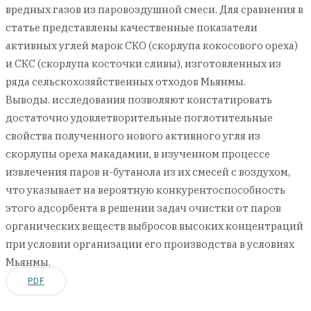
вредных газов из паровоздушной смеси. Для сравнения в
статье представлены качественные показатели
активных углей марок CКО (скорлупа кокосового ореха)
и СКС (скорлупа косточки сливы), изготовленных из
ряда сельскохозяйственных отходов Мьянмы.
Выводы. исследования позволяют констатировать
достаточно удовлетворительные поглотительные
свойства полученного нового активного угля из
скорлупы ореха макадамии, в изученном процессе
извлечения паров н-бутанола из их смесей с воздухом,
что указывает на вероятную конкурентоспособность
этого адсорбента в решении задач очистки от паров
органических веществ выбросов высоких концентраций
при условии организации его производства в условиях
Мьянмы.
PDF