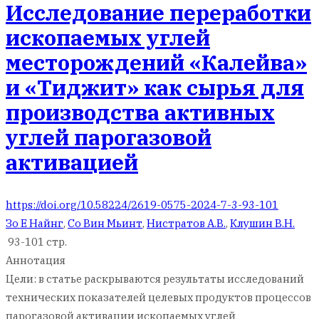
Исследование переработки
ископаемых углей
месторождений «Калейва»
и «Тиджит» как сырья для
производства активных
углей парогазовой
активацией
https://doi.org/10.58224/2619-0575-2024-7-3-93-101
Зо Е Найнг
,
Со Вин Мьинт
,
Нистратов А.В.
,
Клушин В.Н.
93-101 стр.
Аннотация
Цели: в статье раскрываются результаты исследований
технических показателей целевых продуктов процессов
парогазовой активации ископаемых углей