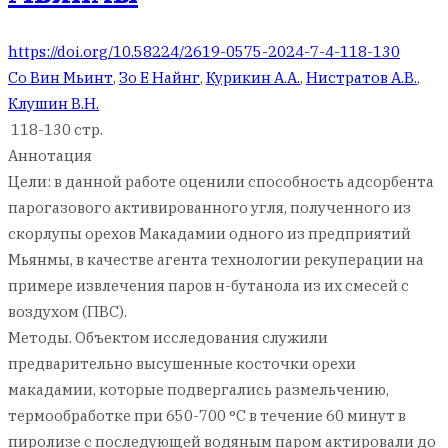
https://doi.org/10.58224/2619-0575-2024-7-4-118-130
Со Вин Мьинт
,
Зо Е Найнг
,
Курикин А.А.
,
Нистратов А.В.
,
Клушин В.Н.
118-130 стр.
Аннотация
Цели: в данной работе оценили способность адсорбента
парогазового активированного угля, полученного из
скорлупы орехов Макадамии одного из предприятий
Мьянмы, в качестве агента технологии рекуперации на
примере извлечения паров н-бутанола из их смесей с
воздухом (ПВС).
Методы. Объектом исследования служили
предварительно высушенные косточки орехи
макадамии, которые подвергались размельчению,
термообработке при 650-700 °С в течение 60 минут в
пиролизе с последующей водяным паром актировали до