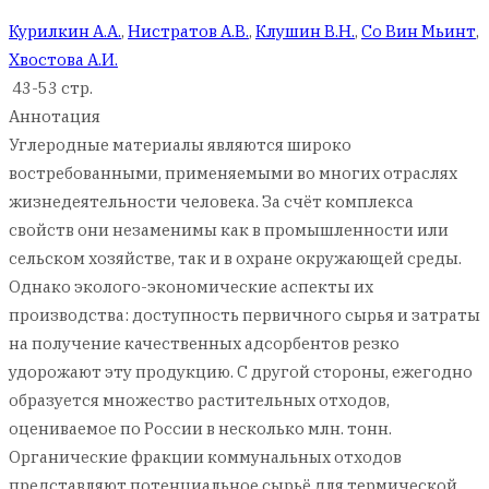
Курилкин А.А.
,
Нистратов А.В.
,
Клушин В.Н.
,
Со Вин Мьинт
,
Хвостова А.И.
43-53 стр.
Аннотация
Углеродные материалы являются широко
востребованными, применяемыми во многих отраслях
жизнедеятельности человека. За счёт комплекса
свойств они незаменимы как в промышленности или
сельском хозяйстве, так и в охране окружающей среды.
Однако эколого-экономические аспекты их
производства: доступность первичного сырья и затраты
на получение качественных адсорбентов резко
удорожают эту продукцию. С другой стороны, ежегодно
образуется множество растительных отходов,
оцениваемое по России в несколько млн. тонн.
Органические фракции коммунальных отходов
представляют потенциальное сырьё для термической