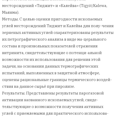
месторождений «Тиджит» и «Калейва» (Tigyit/Kalewa,
Мьянма).
Методы. С целью оценки пригодности ископаемых
углей месторождений Тиджит и Калейва для полу-чения
зерненых активных углей охарактеризованы результаты
их петрографического анализа в виде ма-церального
состава и произвольных показателей отражения
витринита, свидетельствующие о потенци-альной
возможности их использования для решения этой
задачи, на основании данных термографических
испытаний, выполненных в защитной атмосфере,
оценены рациональные границы термического воздей-
ствия на данное сырьё при пиролизе.
Результаты. Представлены результаты парогазовой
активации названного ископаемых углей, свиде-
тельствующие о возможности получения активных
углей с приемлемыми для практического использова-