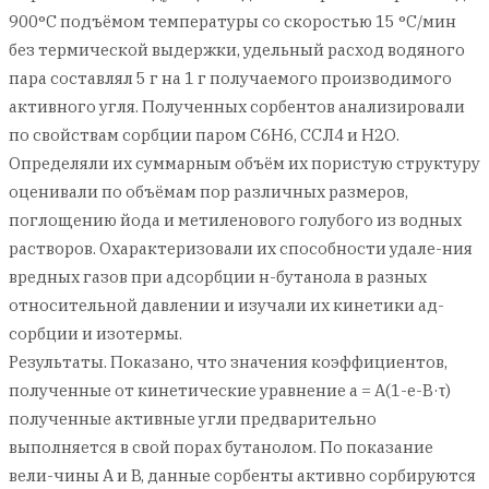
900°С подъёмом температуры со скоростью 15 °С/мин
без термической выдержки, удельный расход водяного
пара составлял 5 г на 1 г получаемого производимого
активного угля. Полученных сорбентов анализировали
по свойствам сорбции паром C6H6, ССЛ4 и Н2О.
Определяли их суммарным объём их пористую структуру
оценивали по объёмам пор различных размеров,
поглощению йода и метиленового голубого из водных
растворов. Охарактеризовали их способности удале-ния
вредных газов при адсорбции н-бутанола в разных
относительной давлении и изучали их кинетики ад-
сорбции и изотермы.
Результаты. Показано, что значения коэффициентов,
полученные от кинетические уравнение а = А(1-e-В·τ)
полученные активные угли предварительно
выполняется в свой порах бутанолом. По показание
вели-чины А и B, данные сорбенты активно сорбируются