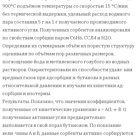
900°С подъёмом температуры со скоростью 15 °С/мин
без термической выдержки, удельный расход водяного
пара составлял 5 г на 1 г получаемого производимого
активного угля. Полученных сорбентов анализировали
по свойствам сорбции паром C6H6, ССЛ4 и Н2О.
Определяли их суммарным объём их пористую структуру
оценивали по объёмам пор различных размеров,
поглощению йода и метиленового голубого из водных
растворов. Охарактеризовали их способности удале-ния
вредных газов при адсорбции н-бутанола в разных
относительной давлении и изучали их кинетики ад-
сорбции и изотермы.
Результаты. Показано, что значения коэффициентов,
полученные от кинетические уравнение а = А(1-e-В·τ)
полученные активные угли предварительно
выполняется в свой порах бутанолом. По показание
вели-чины А и B, данные сорбенты активно сорбируются