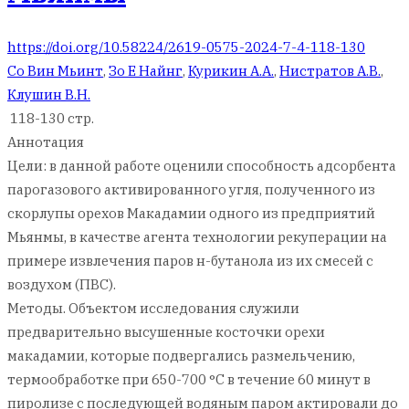
https://doi.org/10.58224/2619-0575-2024-7-4-118-130
Со Вин Мьинт
,
Зо Е Найнг
,
Курикин А.А.
,
Нистратов А.В.
,
Клушин В.Н.
118-130 стр.
Аннотация
Цели: в данной работе оценили способность адсорбента
парогазового активированного угля, полученного из
скорлупы орехов Макадамии одного из предприятий
Мьянмы, в качестве агента технологии рекуперации на
примере извлечения паров н-бутанола из их смесей с
воздухом (ПВС).
Методы. Объектом исследования служили
предварительно высушенные косточки орехи
макадамии, которые подвергались размельчению,
термообработке при 650-700 °С в течение 60 минут в
пиролизе с последующей водяным паром актировали до