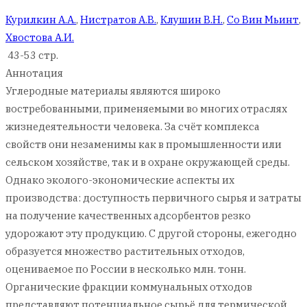
Курилкин А.А.
,
Нистратов А.В.
,
Клушин В.Н.
,
Со Вин Мьинт
,
Хвостова А.И.
43-53 стр.
Аннотация
Углеродные материалы являются широко
востребованными, применяемыми во многих отраслях
жизнедеятельности человека. За счёт комплекса
свойств они незаменимы как в промышленности или
сельском хозяйстве, так и в охране окружающей среды.
Однако эколого-экономические аспекты их
производства: доступность первичного сырья и затраты
на получение качественных адсорбентов резко
удорожают эту продукцию. С другой стороны, ежегодно
образуется множество растительных отходов,
оцениваемое по России в несколько млн. тонн.
Органические фракции коммунальных отходов
представляют потенциальное сырьё для термической