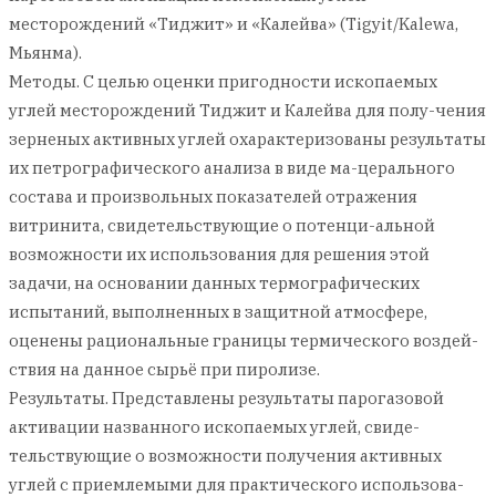
месторождений «Тиджит» и «Калейва» (Tigyit/Kalewa,
Мьянма).
Методы. С целью оценки пригодности ископаемых
углей месторождений Тиджит и Калейва для полу-чения
зерненых активных углей охарактеризованы результаты
их петрографического анализа в виде ма-церального
состава и произвольных показателей отражения
витринита, свидетельствующие о потенци-альной
возможности их использования для решения этой
задачи, на основании данных термографических
испытаний, выполненных в защитной атмосфере,
оценены рациональные границы термического воздей-
ствия на данное сырьё при пиролизе.
Результаты. Представлены результаты парогазовой
активации названного ископаемых углей, свиде-
тельствующие о возможности получения активных
углей с приемлемыми для практического использова-