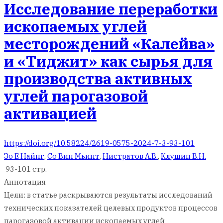
Исследование переработки
ископаемых углей
месторождений «Калейва»
и «Тиджит» как сырья для
производства активных
углей парогазовой
активацией
https://doi.org/10.58224/2619-0575-2024-7-3-93-101
Зо Е Найнг
,
Со Вин Мьинт
,
Нистратов А.В.
,
Клушин В.Н.
93-101 стр.
Аннотация
Цели: в статье раскрываются результаты исследований
технических показателей целевых продуктов процессов
парогазовой активации ископаемых углей