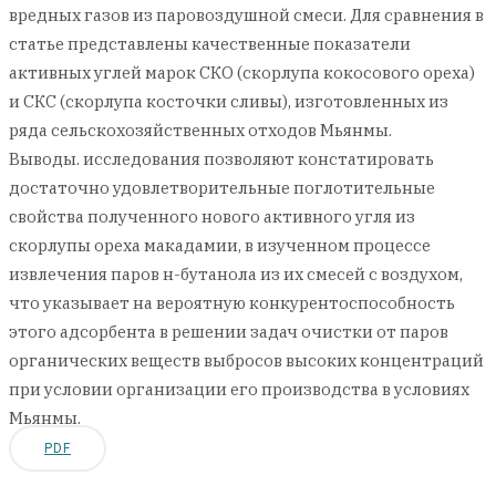
вредных газов из паровоздушной смеси. Для сравнения в
статье представлены качественные показатели
активных углей марок CКО (скорлупа кокосового ореха)
и СКС (скорлупа косточки сливы), изготовленных из
ряда сельскохозяйственных отходов Мьянмы.
Выводы. исследования позволяют констатировать
достаточно удовлетворительные поглотительные
свойства полученного нового активного угля из
скорлупы ореха макадамии, в изученном процессе
извлечения паров н-бутанола из их смесей с воздухом,
что указывает на вероятную конкурентоспособность
этого адсорбента в решении задач очистки от паров
органических веществ выбросов высоких концентраций
при условии организации его производства в условиях
Мьянмы.
PDF