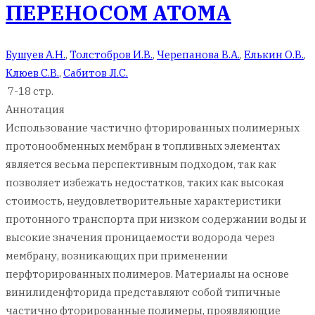
ПЕРЕНОСОМ АТОМА
Бушуев А.Н.
,
Толстобров И.В.
,
Черепанова В.А.
,
Елькин О.В.
,
Клюев С.В.
,
Сабитов Л.С.
7-18 стр.
Аннотация
Использование частично фторированных полимерных
протонообменных мембран в топливных элементах
является весьма перспективным подходом, так как
позволяет избежать недостатков, таких как высокая
стоимость, неудовлетворительные характеристики
протонного транспорта при низком содержании воды и
высокие значения проницаемости водорода через
мембрану, возникающих при применении
перфторированных полимеров. Материалы на основе
винилиденфторида представляют собой типичные
частично фторированные полимеры, проявляющие