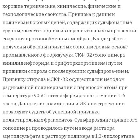
хорошие термические, химические, физические и
технологические свойства. Прививка к данным
полимерам боковых цепей, содержащих сульфонатные
группы, является одним из перспективных направлений
создания протонообменных мембран. В ходе работы
получены образцы привитых сополимеров на основе
промышленного фторкаучука СКФ-32 (сопо-лимера
винилиденфторида и трифторхлорэтилена) путем
пришивки стирола с последующим сульфирова-нием.
Прививку стирола к СКФ-32 осуществляли методом
радикальной полимеризации с переносом атома при
температуре 90оС в атмосфере аргона в течении 1-6
часов. Данные вискозиметрии и ИК-спектроскопии
позволяют судить об успешной прививке
полистирольных фрагментов. Сульфирование привитого
сополимера проводилось путем ввода раствора
ацетилсульфата к раствору полимера в 1,2-дихлорэтане