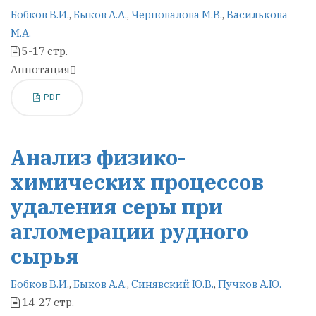
Бобков В.И.
,
Быков А.А.
,
Черновалова М.В.
,
Василькова
М.А.
5-17 стр.
Аннотация
PDF
Анализ физико-
химических процессов
удаления серы при
агломерации рудного
сырья
Бобков В.И.
,
Быков А.А.
,
Синявский Ю.В.
,
Пучков А.Ю.
14-27 стр.