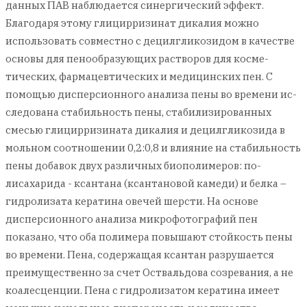
данных ПАВ наблюдается синергический эффект.
Благодаря этому глицирризинат дикалия можно
использовать совместно с децилгликозидом в качестве
основы для пенообразующих растворов для косме-
тических, фармацевтических и медицинских пен. С
помощью дисперсионного анализа пены во времени ис-
следована стабильность пены, стабилизированных
смесью глицирризината дикалия и децилгликозида в
мольном соотношении 0,2:0,8 и влияние на стабильность
пены добавок двух различных биополимеров: по-
лисахарида - ксантана (ксантановой камеди) и белка –
гидролизата кератина овечей шерсти. На основе
дисперсионного анализа микрофотографий пен
показано, что оба полимера повышают стойкость пены
во времени. Пена, содержащая ксантан разрушается
преимущественно за счет Оствальдова созревания, а не
коалесценции. Пена с гидролизатом кератина имеет