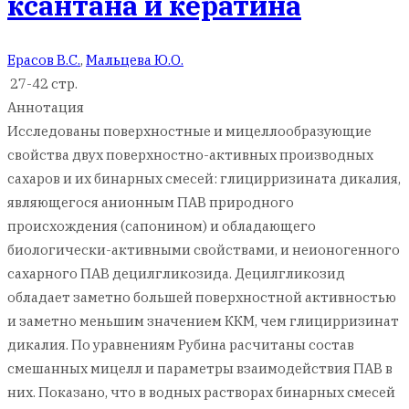
ксантана и кератина
Ерасов В.С.
,
Мальцева Ю.О.
27-42 стр.
Аннотация
Исследованы поверхностные и мицеллообразующие
свойства двух поверхностно-активных производных
сахаров и их бинарных смесей: глицирризината дикалия,
являющегося анионным ПАВ природного
происхождения (сапонином) и обладающего
биологически-активными свойствами, и неионогенного
сахарного ПАВ децилгликозида. Децилгликозид
обладает заметно большей поверхностной активностью
и заметно меньшим значением ККМ, чем глицирризинат
дикалия. По уравнениям Рубина расчитаны состав
смешанных мицелл и параметры взаимодействия ПАВ в
них. Показано, что в водных растворах бинарных смесей