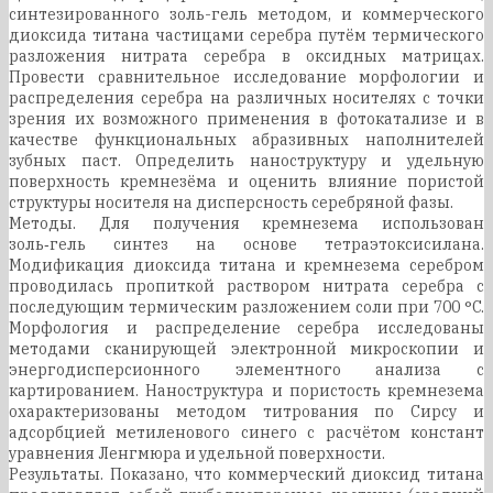
синтезированного золь-гель методом, и коммерческого
диоксида титана частицами серебра путём термического
разложения нитрата серебра в оксидных матрицах.
Провести сравнительное исследование морфологии и
распределения серебра на различных носителях с точки
зрения их возможного применения в фотокатализе и в
качестве функциональных абразивных наполнителей
зубных паст. Определить наноструктуру и удельную
поверхность кремнезёма и оценить влияние пористой
структуры носителя на дисперсность серебряной фазы.
Методы. Для получения кремнезема использован
золь‑гель синтез на основе тетраэтоксисилана.
Модификация диоксида титана и кремнезема серебром
проводилась пропиткой раствором нитрата серебра с
последующим термическим разложением соли при 700 °C.
Морфология и распределение серебра исследованы
методами сканирующей электронной микроскопии и
энергодисперсионного элементного анализа с
картированием. Наноструктура и пористость кремнезема
охарактеризованы методом титрования по Сирсу и
адсорбцией метиленового синего с расчётом констант
уравнения Ленгмюра и удельной поверхности.
Результаты. Показано, что коммерческий диоксид титана