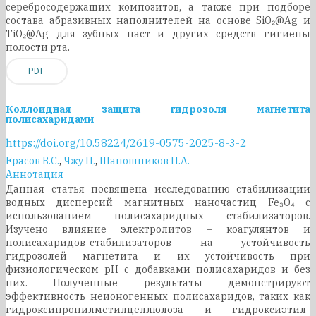
серебросодержащих композитов, а также при подборе
состава абразивных наполнителей на основе SiO₂@Ag и
TiO₂@Ag для зубных паст и других средств гигиены
полости рта.
PDF
Коллоидная защита гидрозоля магнетита
полисахаридами
https://doi.org/10.58224/2619-0575-2025-8-3-2
Ерасов В.С.
,
Чжу Ц.
,
Шапошников П.А.
Аннотация
Данная статья посвящена исследованию стабилизации
водных дисперсий магнитных наночастиц Fe₃O₄ с
использованием полисахаридных стабилизаторов.
Изучено влияние электролитов – коагулянтов и
полисахаридов-стабилизаторов на устойчивость
гидрозолей магнетита и их устойчивость при
физиологическом рН с добавками полисахаридов и без
них. Полученные результаты демонстрируют
эффективность неионогенных полисахаридов, таких как
гидроксипропилметилцеллюлоза и гидроксиэтил-