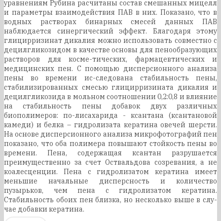
уравнениям Рубина расчитаны состав смешанных мицелл
и параметры взаимодействия ПАВ в них. Показано, что в
водных растворах бинарных смесей данных ПАВ
наблюдается синергический эффект. Благодаря этому
глицирризинат дикалия можно использовать совместно с
децилгликозидом в качестве основы для пенообразующих
растворов для косме-тических, фармацевтических и
медицинских пен. С помощью дисперсионного анализа
пены во времени ис-следована стабильность пены,
стабилизированных смесью глицирризината дикалия и
децилгликозида в мольном соотношении 0,2:0,8 и влияние
на стабильность пены добавок двух различных
биополимеров: по-лисахарида - ксантана (ксантановой
камеди) и белка – гидролизата кератина овечей шерсти.
На основе дисперсионного анализа микрофотографий пен
показано, что оба полимера повышают стойкость пены во
времени. Пена, содержащая ксантан разрушается
преимущественно за счет Оствальдова созревания, а не
коалесценции. Пена с гидролизатом кератина имеет
меньшие начальные дисперсность и количество
пузырьков, чем пена с гидролизатом кератина.
Стабильность обоих пен близка, но несколько выше в слу-
чае добавки кератина.