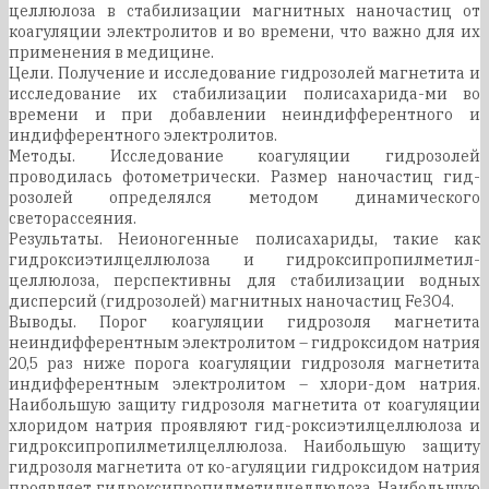
целлюлоза в стабилизации магнитных наночастиц от
коагуляции электролитов и во времени, что важно для их
применения в медицине.
Цели. Получение и исследование гидрозолей магнетита и
исследование их стабилизации полисахарида-ми во
времени и при добавлении неиндифферентного и
индифферентного электролитов.
Методы. Исследование коагуляции гидрозолей
проводилась фотометрически. Размер наночастиц гид-
розолей определялся методом динамического
светорассеяния.
Результаты. Неионогенные полисахариды, такие как
гидроксиэтилцеллюлоза и гидроксипропилметил-
целлюлоза, перспективны для стабилизации водных
дисперсий (гидрозолей) магнитных наночастиц Fe3O4.
Выводы. Порог коагуляции гидрозоля магнетита
неиндифферентным электролитом – гидроксидом натрия
20,5 раз ниже порога коагуляции гидрозоля магнетита
индифферентным электролитом – хлори-дом натрия.
Наибольшую защиту гидрозоля магнетита от коагуляции
хлоридом натрия проявляют гид-роксиэтилцеллюлоза и
гидроксипропилметилцеллюлоза. Наибольшую защиту
гидрозоля магнетита от ко-агуляции гидроксидом натрия
проявляет гидроксипропилметилцеллюлоза. Наибольшую