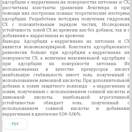
адсорбции κ-каррагинана.на поверхностях хитозана и СХ,
рассчитаны константы уравнения Ленгмюра и при
помощи них построены полные теоретические изотермы
адсорбции. Разработана методика получения гидрозоля
СХ с положительным зарядом частиц. Исследована
устойчивость золей СХ во времени как без добавок, так и с
добавками κ-каррагинана во времени.
Выводы. Адсорбция κ-каррагинана на хитозана и СХ
является мономолекулярной. Константа адсорбционного
равновесия больше при адсорбции κ-каррагинана на
поверхности СХ, а величина максимальной адсорбции –
при адсорбции на поверхности хитозана. Из
использованных в качестве прекурсоров кислот
наибольшую стабильность имеет золь, полученный с
использованием лимонной кислоты. При дополнительной
добавки к золям защитного коллоида - κ-каррагинана к
золям, полученным с использованием соляной кислоты и
лимонной кислоты, наибольшей агрегативной
устойчивостью обладает золь, полученный с
использованием соляной кислоты и добавками
каррагинана в диапазоне 0,04-0,06%.
PDF