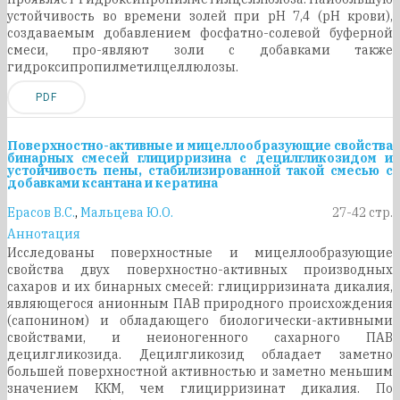
устойчивость во времени золей при рН 7,4 (рН крови),
создаваемым добавлением фосфатно-солевой буферной
смеси, про-являют золи с добавками также
гидроксипропилметилцеллюлозы.
PDF
Поверхностно-активные и мицеллообразующие свойства
бинарных смесей глицирризина с децилгликозидом и
устойчивость пены, стабилизированной такой смесью с
добавками ксантана и кератина
Ерасов В.С.
,
Мальцева Ю.О.
27-42 стр.
Аннотация
Исследованы поверхностные и мицеллообразующие
свойства двух поверхностно-активных производных
сахаров и их бинарных смесей: глицирризината дикалия,
являющегося анионным ПАВ природного происхождения
(сапонином) и обладающего биологически-активными
свойствами, и неионогенного сахарного ПАВ
децилгликозида. Децилгликозид обладает заметно
большей поверхностной активностью и заметно меньшим
значением ККМ, чем глицирризинат дикалия. По