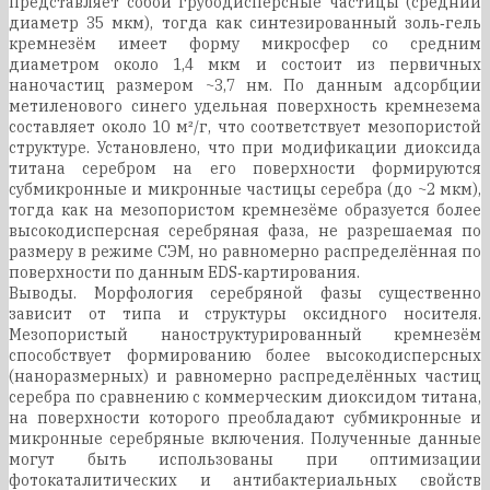
представляет собой грубодисперсные частицы (средний
диаметр 35 мкм), тогда как синтезированный золь‑гель
кремнезём имеет форму микросфер со средним
диаметром около 1,4 мкм и состоит из первичных
наночастиц размером ~3,7 нм. По данным адсорбции
метиленового синего удельная поверхность кремнезема
составляет около 10 м²/г, что соответствует мезопористой
структуре. Установлено, что при модификации диоксида
титана серебром на его поверхности формируются
субмикронные и микронные частицы серебра (до ~2 мкм),
тогда как на мезопористом кремнезёме образуется более
высокодисперсная серебряная фаза, не разрешаемая по
размеру в режиме СЭМ, но равномерно распределённая по
поверхности по данным EDS‑картирования.
Выводы. Морфология серебряной фазы существенно
зависит от типа и структуры оксидного носителя.
Мезопористый наноструктурированный кремнезём
способствует формированию более высокодисперсных
(наноразмерных) и равномерно распределённых частиц
серебра по сравнению с коммерческим диоксидом титана,
на поверхности которого преобладают субмикронные и
микронные серебряные включения. Полученные данные
могут быть использованы при оптимизации
фотокаталитических и антибактериальных свойств