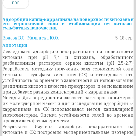
PDF
Адсорбция каппа-каррагинана на поверхности хитозана и
его сернокислой соли и стабилизация им хитозан-
сульфатных наночастиц
Ерасов В.С.
,
Мальцева Ю.О.
5-18 стр.
Аннотация
Исследовать адсорбцию κ-каррагинана на поверхности
хитозана при рН 7,4 и хитозана, обработанного
разбавленным раствором серной кислоты (рН 2,5-2,7).
Разработать методику получения золя сернокислой соли
хитозана – сульфата хитозания (СХ) и исследовать его
устойчивость во времени в зависимости от использования
различных кислот в качестве прекурсоров, и ее повышение
при добавках разных концентраций κ-каррагинана.
Методы. Для определения вязкости растворов полимеров,
их молекулярной массы и для исследования адсорбции κ-
каррагинана на СХ использовался метод капиллярной
вискозиметрии. Оценка устойчивости золей во времени
проводилась фотометрически.
Результаты. Изучена адсорбция κ-каррагинана на
хитозане и СХ: построены экспериментальные изотермы