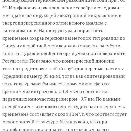
последующим термическим разложением соли при 700
°C. Морфология и распределение серебра исследованы
методами сканирующей электронной микроскопии и
энергодисперсионного элементного анализа с
картированием. Наноструктура и пористость
кремнезема охарактеризованы методом титрования по
Сирсу и адсорбцией метиленового синего с расчётом
констант уравнения Ленгмюра и удельной поверхности.
Результаты. Показано, что коммерческий диоксид
титана представляет собой грубодисперсные частицы
(средний диаметр 35 мкм), тогда как синтезированный
золь‑гель кремнезём имеет форму микросфер со
средним диаметром около 1,4 мкм и состоит из
первичных наночастиц размером ~3,7 нм. По данным
адсорбции метиленового синего удельная поверхность
кремнезема составляет около 10 м²/г, что соответствует
мезопористой структуре. Установлено, что при
модификации диоксида титана серебром на его