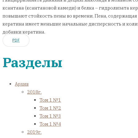
ксантана (ксантановой камеди) и белка – гидролизата к
повышают стойкость пены во времени. Пена, содержащая 
кератина имеет меньшие начальные дисперсность и количе
добавки кератина.
PDF
Разделы
Архив
2018г.
Том 1 №1
Том 1 №2
Том 1 №3
Том 1 №4
2019г.