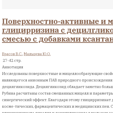
Поверхностно-активные и 
глицирризина с децилглико
смесью с добавками ксантан
Ерасов В.С.
,
Мальцева Ю.О.
27-42 стр.
Аннотация
Исследованы поверхностные и мицеллообразующие свойст
являющегося анионным ПАВ природного происхождения (
децилгликозида. Децилгликозид обладает заметно больш
Рубина расчитаны состав смешанных мицелл и параметры 
синергический эффект. Благодаря этому глицирризинат 
косме-тических, фармацевтических и медицинских пен. 
глицирризината дикалия и децилгликозида в мольном соо