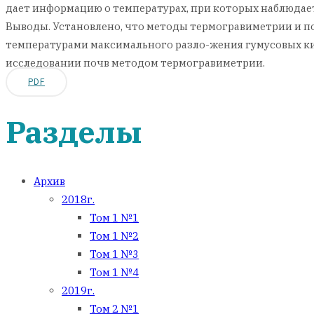
дает информацию о температурах, при которых наблюдае
Выводы. Установлено, что методы термогравиметрии и по
температурами максимального разло-жения гумусовых ки
исследовании почв методом термогравиметрии.
PDF
Разделы
Архив
2018г.
Том 1 №1
Том 1 №2
Том 1 №3
Том 1 №4
2019г.
Том 2 №1