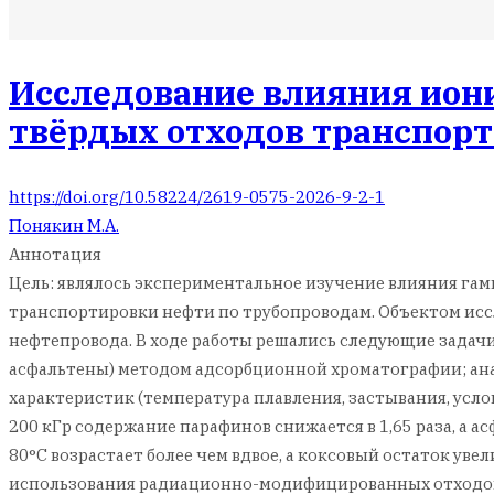
Исследование влияния ион
твёрдых отходов транспорт
https://doi.org/10.58224/2619-0575-2026-9-2-1
Понякин М.А.
Аннотация
Цель: являлось экспериментальное изучение влияния гам
транспортировки нефти по трубопроводам. Объектом ис
нефтепровода. В ходе работы решались следующие задачи
асфальтены) методом адсорбционной хроматографии; ан
характеристик (температура плавления, застывания, усл
200 кГр содержание парафинов снижается в 1,65 раза, а ас
80°C возрастает более чем вдвое, а коксовый остаток ув
использования радиационно-модифицированных отходов 