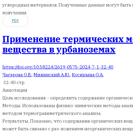
углеродных материалов. Полученные данные могут быть
излучения.
PDF
Применение термических м
вещества в урбаноземах
https://doi.org/10.58224/2619-0575-2024-7-1-32-40
Чагарова О.В.
,
Милинский А.Ю.
,
Косицына О.А.
32-40 стр.
Аннотация
Цель исследования – определить содержание органическ
Методы. Использованы физико-химические методы анализ
методом термогравиметрического анализа.
Результаты. Показано, что содержания органических веще
может быть связано с раз-ложением неорганических веще