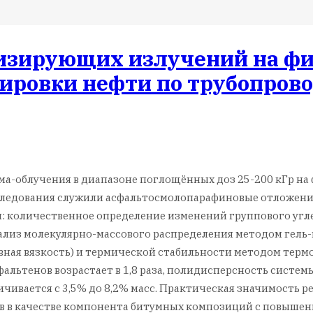
изирующих излучений на фи
ировки нефти по трубопров
ма-облучения в диапазоне поглощённых доз 25-200 кГр на
следования служили асфальтосмолопарафиновые отложения
: количественное определение изменений группового угле
ализ молекулярно-массового распределения методом гель
овная вязкость) и термической стабильности методом терм
фальтенов возрастает в 1,8 раза, полидисперсность системы 
еличивается с 3,5% до 8,2% масс. Практическая значимость
в качестве компонента битумных композиций с повышенн