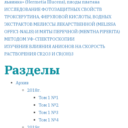
львинка» (Hermetia Illucens)
,
плоды платана
Навигация
ИССЛЕДОВАНИЕ ФОТОЗАЩИТНЫХ СВОЙСТВ
ТРОКСЕРУТИНА, ФЕРУЛОВОЙ КИСЛОТЫ, ВОДНЫХ
по
ЭКСТРАКТОВ МЕЛИССЫ ЛЕКАРСТВЕННОЙ (MELISSA
OFFICI-NALIS) И МЯТЫ ПЕРЕЧНОЙ (MENTHA PIPERITA)
записям
МЕТОДОМ УФ-СПЕКТРОСКОПИИ
ИЗУЧЕНИЕ ВЛИЯНИЯ АНИОНОВ НА СКОРОСТЬ
РАСТВОРЕНИЯ СR2O3 И СR(OH)3
Разделы
Архив
2018г.
Том 1 №1
Том 1 №2
Том 1 №3
Том 1 №4
2019г.