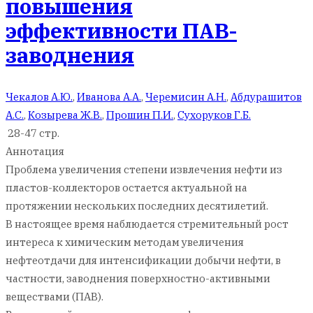
повышения
эффективности ПАВ-
заводнения
Чекалов А.Ю.
,
Иванова А.А.
,
Черемисин А.Н.
,
Абдурашитов
А.С.
,
Козырева Ж.В.
,
Прошин П.И.
,
Сухоруков Г.Б.
28-47 стр.
Аннотация
Проблема увеличения степени извлечения нефти из
пластов-коллекторов остается актуальной на
протяжении нескольких последних десятилетий.
В настоящее время наблюдается стремительный рост
интереса к химическим методам увеличения
нефтеотдачи для интенсификации добычи нефти, в
частности, заводнения поверхностно-активными
веществами (ПАВ).