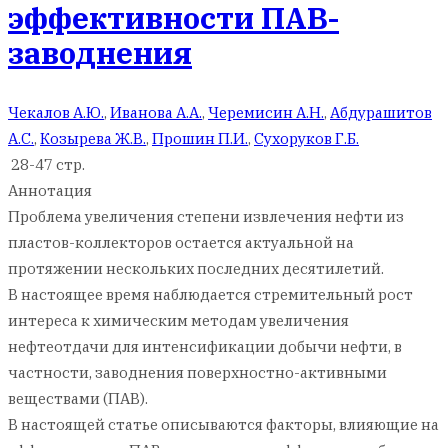
эффективности ПАВ-
заводнения
Чекалов А.Ю.
,
Иванова А.А.
,
Черемисин А.Н.
,
Абдурашитов
А.С.
,
Козырева Ж.В.
,
Прошин П.И.
,
Сухоруков Г.Б.
28-47 стр.
Аннотация
Проблема увеличения степени извлечения нефти из
пластов-коллекторов остается актуальной на
протяжении нескольких последних десятилетий.
В настоящее время наблюдается стремительный рост
интереса к химическим методам увеличения
нефтеотдачи для интенсификации добычи нефти, в
частности, заводнения поверхностно-активными
веществами (ПАВ).
В настоящей статье описываются факторы, влияющие на