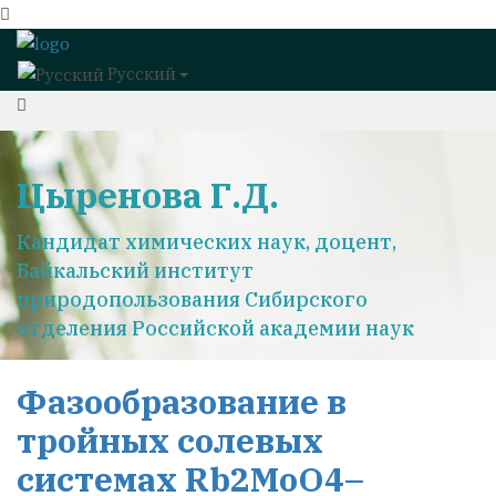
Русский
Цыренова Г.Д.
Кандидат химических наук, доцент,
Байкальский институт
природопользования Сибирского
отделения Российской академии наук
Фазообразование в
тройных солевых
системах Rb2MoO4–