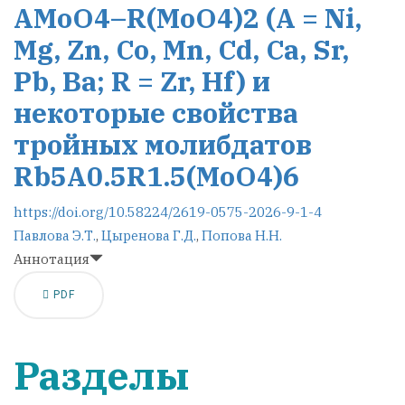
AMoO4–R(MoO4)2 (А = Ni,
Mg, Zn, Co, Mn, Cd, Ca, Sr,
Pb, Ba; R = Zr, Hf) и
некоторые свойства
тройных молибдатов
Rb5A0.5R1.5(MoO4)6
https://doi.org/10.58224/2619-0575-2026-9-1-4
Павлова Э.Т.
,
Цыренова Г.Д.
,
Попова Н.Н.
Аннотация
PDF
Разделы