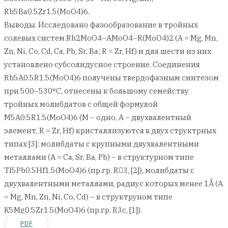
Rb5Ba0.5Zr1.5(MoO4)6.
Выводы. Исследовано фазообразование в тройных
солевых систем Rb2MoO4–AMoO4–R(MoO4)2 (A = Mg, Mn,
Zn, Ni, Co, Cd, Ca, Pb, Sr, Ba; R = Zr, Hf) и для шести из них
установлено субсолидусное строение. Соединения
Rb5A0.5R1.5(MoO4)6 получены твердофазным синтезом
при 500–530°С, отнесены к большому семейству
тройных молибдатов с общей формулой
M5A0.5R1.5(MoO4)6 (M – одно, A – двухвалентный
элемент, R = Zr, Hf) кристаллизуются в двух структрных
типах [3]: молибдаты с крупными двухвалентными
металлами (A = Ca, Sr, Ba, Pb) – в структурном типе
Tl5Pb0.5Hf1.5(MoO4)6 (пр.гр. R3, [2]), молибдаты с
двухвалентными металлами, радиус которых менее 1Ǻ (А
= Mg, Mn, Zn, Ni, Co, Cd) – в структруном типе
K5Mg0.5Zr1.5(MoO4)6 (пр.гр. R3c, [1]).
PDF