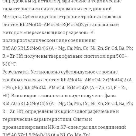
Определены кристаллографические и термические
характеристики синтезированных соединений.
Методы. Субсолидусное строение тройных солевых
систем Rb2MoО4–АMoO4–R(MoO4)2 устанавливали
методом «пересекающихся разрезов». В
поликристаллическом виде соединения
Rb5А0.5R1.5(MoO4)6 (А = Mg, Ca, Mn, Co, Ni, Zn, Sr, Cd, Ba, Pb;
R = Zr, Hf) получены твердофазным синтезом при 500–
530°С.
Результаты. Установлено субсолидусное строение
тройных солевых систем Rb2MoO4–AMoO4–Zr(MoO4)2 (A
= Mn, Pb,), Rb2MoO4–AMoO4–R(MoO4)2 (A = Zn, Cd, R = Zr,
Hf). В поликристаллическом виде получены фазы
Rb5A0.5R1.5(MoO4)6 (А = Mg, Ca, Mn, Co, Ni, Zn, Sr, Cd, Ba, Pb;
R = Zr, Hf), определены их кристаллографические и
термические характеристики. Сняты и
проанализированы ИК-и КР-спектры для соединений
Rb5A0.5Zr1.5(MoO4)6 (A = Ni, Со, Mg, Zn),