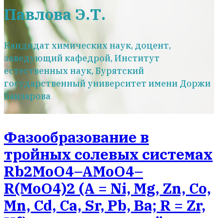
Павлова Э.Т.
Кандидат химических наук, доцент,
заведующий кафедрой, Институт
естественных наук, Бурятский
государственный университет имени Доржи
Банзарова
Фазообразование в
тройных солевых системах
Rb2MoO4–AMoO4–
R(MoO4)2 (А = Ni, Mg, Zn, Co,
Mn, Cd, Ca, Sr, Pb, Ba; R = Zr,