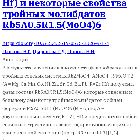
Hf) и некоторые свойства
тройных молибдатов
Rb5A0.5R1.5(MoO4)6
https://doi.org/10.58224/2619-0575-2026-9-1-4
Павлова Э.Т.
,
Цыренова Г.Д.
,
Попова Н.Н.
Аннотация
В результате изучения возможности фазоообразования в
тройных солевых системах Rb2MoO4–AMoO4–R(MoO4)2
(А = Mg, Ca, Mn, Co, Ni, Zn, Sr, Cd, Ba, Pb; R=Zr, Hf) получены
фазы состава Rb5A0.5R1.5(MoO4)6, которые отнесены к
большому семейству тройных молибдатов с общей
формулой M5A0.5R1.5(MoO4)6 (M – одно, A –
двухвалентный элемент, R = Zr, Hf) и представляют собой
серию изоструктурных веществ, кристаллизующихся в
тригональной сингонии (пр.гр. R3c или R3) [1, 2].