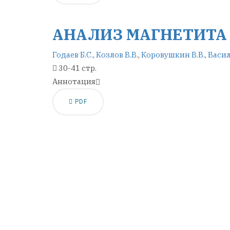
АНАЛИЗ МАГНЕТИТА 
Годаев Б.С.
,
Козлов В.В.
,
Коровушкин В.В.
,
Васил
30-41 стр.
Аннотация
PDF