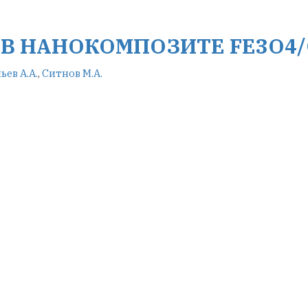
В НАНОКОМПОЗИТЕ FE3O4/
ьев А.А.
,
Ситнов М.А.