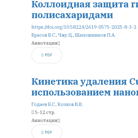
Коллоидная защита г
полисахаридами
https://doi.org/10.58224/2619-0575-2025-8-3-2
Ерасов В.С.
,
Чжу Ц.
,
Шапошников П.А.
Аннотация
PDF
Кинетика удаления Cu(
использованием нано
Годаев Б.С.
,
Козлов В.В.
5-12 стр.
Аннотация
PDF