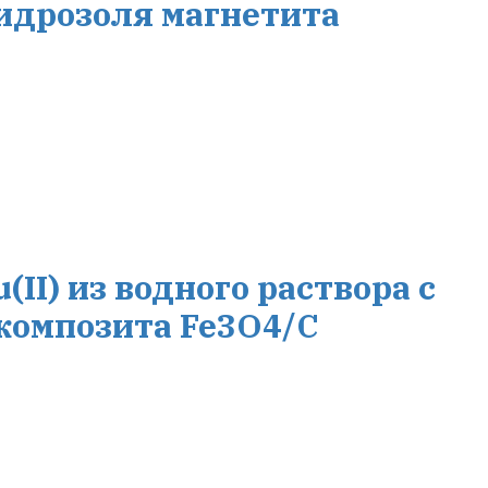
идрозоля магнетита
II) из водного раствора с
композита Fe3O4/C