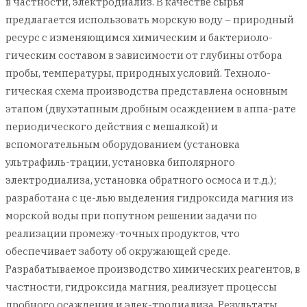
в частности, электродиализ. В качестве сырья
предлагается использовать морскую воду – природный
ресурс с изменяющимся химическим и бактериоло-
гическим составом в зависимости от глубины отбора
пробы, температуры, природных условий. Техноло-
гическая схема производства представлена основным
этапом (двухэтапным дробным осаждением в аппа-рате
периодического действия с мешалкой) и
вспомогательным оборудованием (установка
ультрафиль-трации, установка биполярного
электродиализа, установка обратного осмоса и т.д.);
разработана с це-лью выделения гидроксида магния из
морской воды при попутном решении задачи по
реализации промежу-точных продуктов, что
обеспечивает заботу об окружающей среде.
Разрабатываемое производство химических реагентов, в
частности, гидроксида магния, реализует процессы
дробного осаждения и элек-тродиализа. Результаты