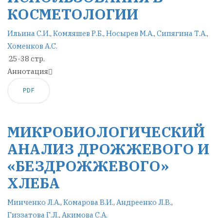
КОСМЕТОЛОГИИ
Ильина С.И.
,
Комляшев Р.Б.
,
Носырев М.А.
,
Сипягина Т.А.
,
Хоменков А.С.
25-38 стр.
Аннотация
PDF
МИКРОБИОЛОГИЧЕСКИЙ
АНАЛИЗ ДРОЖЖЕВОГО И
«БЕЗДРОЖЖЕВОГО»
ХЛЕБА
Минченко Л.А.
,
Комарова В.И.
,
Андреенко Л.В.
,
Гиззатова Г.Л.
,
Акимова С.А.