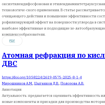
оксиэтилендифосфоновая и этилендиаминтетрауксусная к
технологиче-ского применения. В статье рассматривает
очищающего действия и повышение эффективности состав
рофилизирующий эффект на поверхности углерода в сист
наиболее эффективные и подходящие хе-латообразующие 
комплексообразователя.
PDF
Атомная рефракция по кисл
ДВС
https://doi.org/10.58224/2619-0575-2025-8-1-4
Мирошников А.М.
,
Цыганков Д.В.
,
Полозова А.В.
Аннотация
Актуальность: предлагается оценивать эффективность и
новые компоненты и присадки для производства моторны