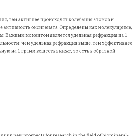
ция, тем активнее происходят колебания атомов и
е активность оксигената. Определены как молекулярные,
ы. Важным моментом является удельная рефракция на 1
ельности: чем удельная рефракция выше, тем эффективнее
ую на 1 грамм вещества ниже, то есть в обратной
ns up new prospects for research in the field of biomineral-