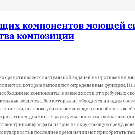
щих компонентов моющей с
тва композиции
 средств является актуальной задачей на протяжении дл
мпонентов, которые выполняют определенные функции. На
необходимые компоненты, в зависимости от требуемых св
ивные вещества, без которых не обходится ни один соста
ссе очистки, но также усиливают моющую способность все
атрия, этилендиаминтетрауксусная кислота, оксиэтиленди
твие триполифосфата натрия на окру-жающую среду, всле
 популярность в последнее время начинают приобретать та