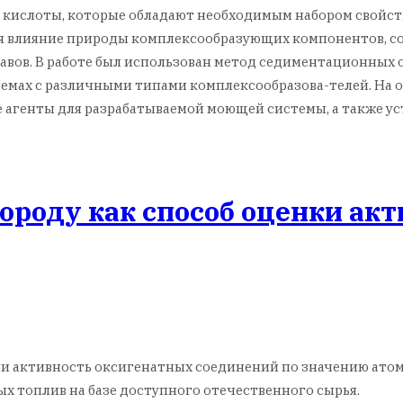
ислоты, которые обладают необходимым набором свойств 
ся влияние природы комплексообразующих компонентов, со
ов. В работе был использован метод седиментационных о
емах с различными типами комплексообразова-телей. На 
агенты для разрабатываемой моющей системы, а также ус
ороду как способ оценки акт
ли активность оксигенатных соединений по значению атом
х топлив на базе доступного отечественного сырья.