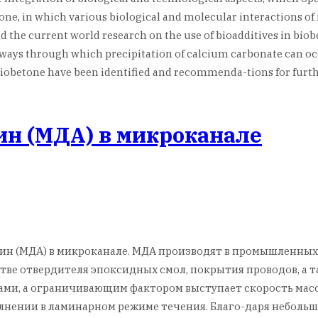
etone, in which various biological and molecular interactions of
nd the current world research on the use of bioadditives in bi
thways through which precipitation of calcium carbonate can oc
 biobetone have been identified and recommenda-tions for furt
ин (МДА) в микроканале
лин (МДА) в микроканале. MДA производят в промышленных
стве отвердителя эпоксидных смол, покрытия проводов, а
ми, а ограничивающим фактором выступает скорость мас
лнении в ламинарном режиме течения. Благо-даря неболь