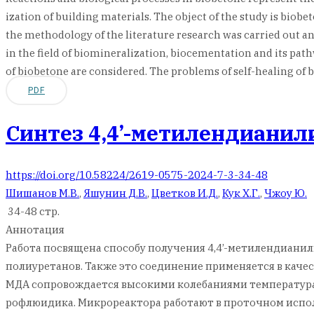
ization of building materials. The object of the study is biob
the methodology of the literature research was carried out a
in the field of biomineralization, biocementation and its pa
of biobetone are considered. The problems of self-healing of
PDF
Синтез 4,4’-метилендианил
https://doi.org/10.58224/2619-0575-2024-7-3-34-48
Шишанов М.В.
,
Яшунин Д.В.
,
Цветков И.Д.
,
Кук Х.Г.
,
Чжоу Ю.
34-48 стр.
Аннотация
Работа посвящена способу получения 4,4’-метилендиани
полиуретанов. Также это соединение применяется в каче
МДА сопровождается высокими колебаниями температура
рофлюидика. Микрореактора работают в проточном испо