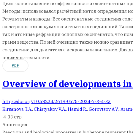
Цель: сопоставление по эффективности оксигенатных пр
Методы: использовался расчётный метод определения мо
Результаты и выводы: Все оксигенатные соединения соде
электронов в молекулах оксигенатных соединений. Таким
так и атомные рефракции основных оксигенатов, что по
грамм вещества. По ней очевидно также можно сравниват
соединение для двигателя с искровым зажиганием. Для ди
последовательности.
PDF
Overview of developments in t
https://doi.org/10.58224/2619-0575-2024-7-3-4-33
Kirsanova T.A.
,
Chistyakov V.A.
,
Hamid R.
,
Gorovtsov A.V.
,
Aramo
4-33 стр.
Аннотация
Reactions and biological processes in biobetone represent the