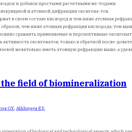
исадок и добавок простыми расчетными ме-тодами.
лекулярной и атомной дифракции оксигена-тов.
ржат в своем составе кислород и чем ниже атомная рефрак
 образом, чем ниже атомная рефракция кислорода, тем выш
зволило сравнить применяемые и перспективные оксигенат
ь активность оксигенатов, только в обратной после-доват
зелей желательно иметь атомную рефракцию выше, а удельн
he field of biomineralization
va O.Y.
,
Alliluyeva E.V.
 integration of biological and technological aspects, which ope